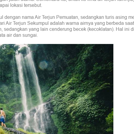
ai lokasi tersebut.
l dengan nama Air Terjun Pemuatan, sedangkan turis asing m
n dari Air Terjun Sekumpul adalah warna airnya yang berbeda sa
nih, sedangkan yang lain cenderung becek (kecoklatan). Hal ini 
ta air dan sungai.