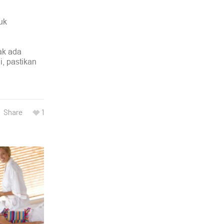
uk
ak ada
, pastikan
Share
1