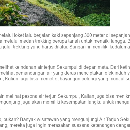
melalui loket lalu berjalan kaki sepanjang 300 meter di sepanjan
 melalui medan trekking berupa tanah untuk menaiki tangga. 
jalur trekking yang harus dilalui. Sungai ini memiliki kedalam
 melihat keindahan air terjun Sekumpul di depan mata. Dari keti
s melihat pemandangan air yang deras menciptakan efek indah 
ung, Kalian juga bisa memotret bayangan pelangi yang muncul s
ain melihat pesona air terjun Sekumpul, Kalian juga bisa menik
engunjung juga akan memiliki kesempatan langka untuk meng
.
es, bukan? Banyak wisatawan yang mengunjungi Air Terjun Sek
ang, mereka juga ingin merasakan suasana ketenangan denga