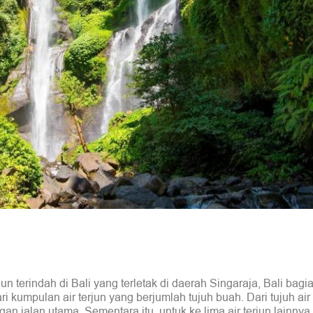
un terindah di Bali yang terletak di daerah Singaraja, Bali bagia
kumpulan air terjun yang berjumlah tujuh buah. Dari tujuh air 
an jalan utama. Sementara itu, untuk ke lima air terjun lainnya