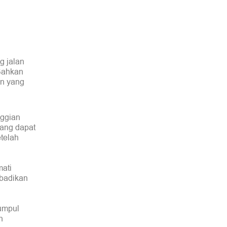
g jalan
Bahkan
an yang
nggian
yang dapat
etelah
mati
abadikan
umpul
n