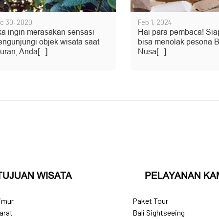
c 30, 2020
Feb 1, 2024
ka ingin merasakan sensasi
Hai para pembaca! Sia
ngunjungi objek wisata saat
bisa menolak pesona B
buran, Anda[...]
Nusa[...]
TUJUAN WISATA
PELAYANAN KA
Timur
Paket Tour
arat
Bali Sightseeing