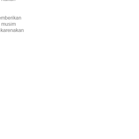
emberikan
at musim
dikarenakan