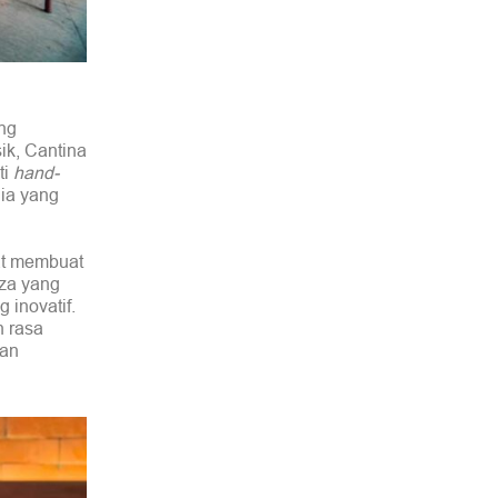
ang
ik, Cantina
ti
hand-
lia yang
mat membuat
zza yang
 inovatif.
n rasa
kan