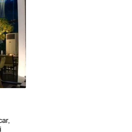
car,
i