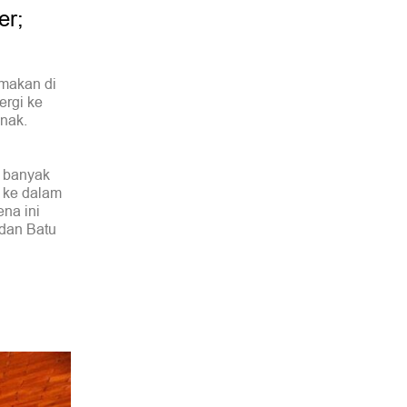
er;
makan di
ergi ke
nak.
u banyak
 ke dalam
ena ini
dan Batu