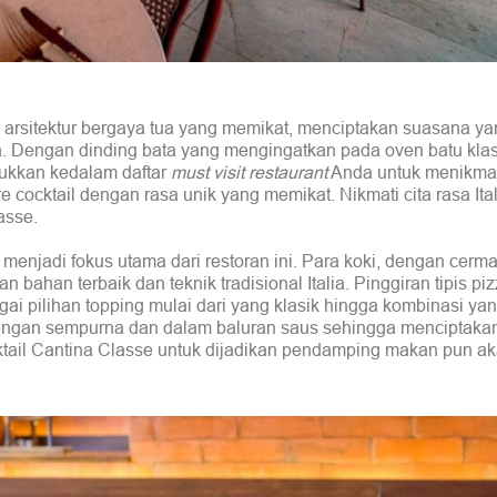
an arsitektur bergaya tua yang memikat, menciptakan suasana y
a. Dengan dinding bata yang mengingatkan pada oven batu klas
ukkan kedalam daftar
must visit restaurant
Anda untuk menikma
e cocktail dengan rasa unik yang memikat. Nikmati cita rasa Ita
asse.
 menjadi fokus utama dari restoran ini. Para koki, dengan cer
 bahan terbaik dan teknik tradisional Italia. Pinggiran tipis pi
 pilihan topping mulai dari yang klasik hingga kombinasi yang
engan sempurna dan dalam baluran saus sehingga menciptaka
ocktail Cantina Classe untuk dijadikan pendamping makan pun a