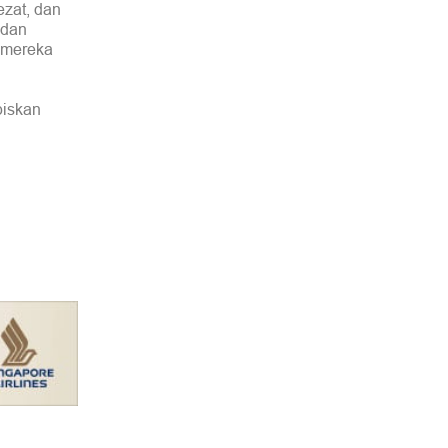
ezat, dan
 dan
, mereka
biskan