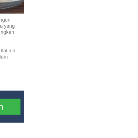
engan
ia yang
angkan
talia di
alam