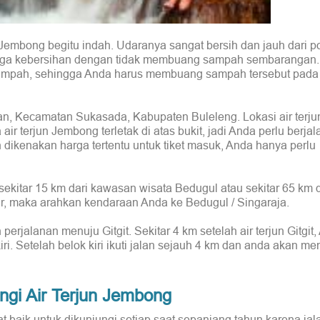
Jembong begitu indah. Udaranya sangat bersih dan jauh dari po
aga kebersihan dengan tidak membuang sampah sembarangan. 
 sampah, sehingga Anda harus membuang sampah tersebut pada
an, Kecamatan Sukasada, Kabupaten Buleleng. Lokasi air terj
air terjun Jembong terletak di atas bukit, jadi Anda perlu berjal
dikenakan harga tertentu untuk tiket masuk, Anda hanya perlu
sekitar 15 km dari kawasan wisata Bedugul atau sekitar 65 km d
r, maka arahkan kendaraan Anda ke Bedugul / Singaraja.
erjalanan menuju Gitgit. Sekitar 4 km setelah air terjun Gitgit
iri. Setelah belok kiri ikuti jalan sejauh 4 km dan anda akan 
ngi Air Terjun Jembong
t baik untuk dikunjungi setiap saat sepanjang tahun karena ja