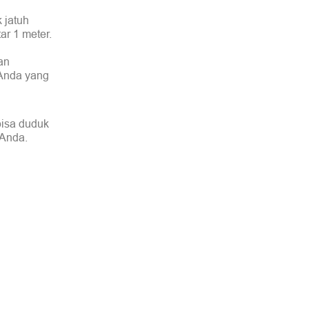
 jatuh
r 1 meter.
an
 Anda yang
bisa duduk
 Anda.