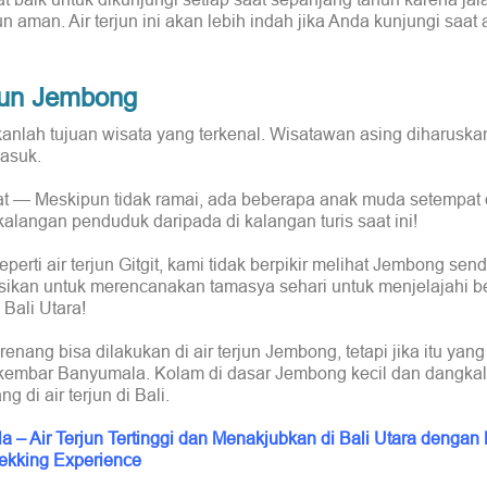
n aman. Air terjun ini akan lebih indah jika Anda kunjungi saat 
rjun Jembong
anlah tujuan wisata yang terkenal. Wisatawan asing diharuska
asuk.
t — Meskipun tidak ramai, ada beberapa anak muda setempat d
kalangan penduduk daripada di kalangan turis saat ini!
ti air terjun Gitgit, kami tidak berpikir melihat Jembong sendi
kan untuk merencanakan tamasya sehari untuk menjelajahi be
 Bali Utara!
renang bisa dilakukan di air terjun Jembong, tetapi jika itu yan
 kembar Banyumala. Kolam di dasar Jembong kecil dan dangkal
 di air terjun di Bali.
a – Air Terjun Tertinggi dan Menakjubkan di Bali Utara dengan 
rekking Experience