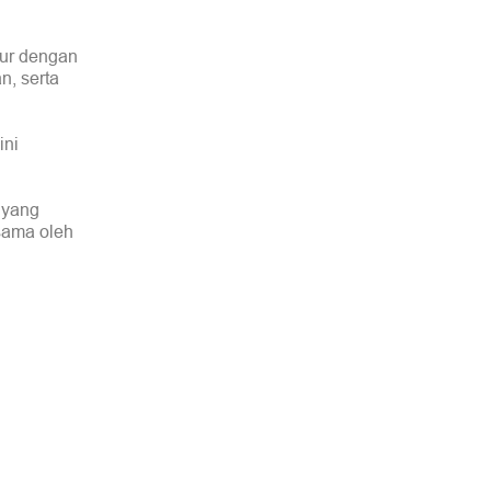
bur dengan
n, serta
ini
 yang
rsama oleh