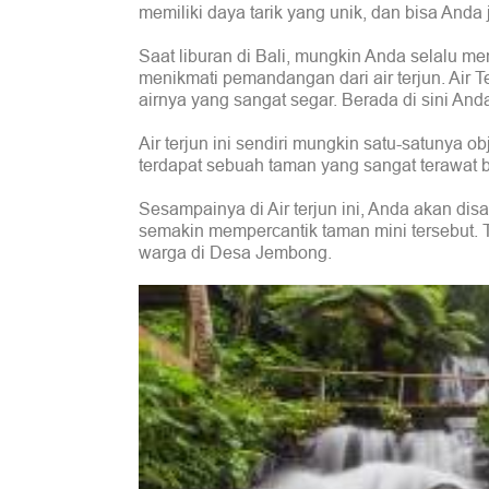
memiliki daya tarik yang unik, dan bisa Anda 
Saat liburan di Bali, mungkin Anda selalu m
menikmati pemandangan dari air terjun. Ai
airnya yang sangat segar. Berada di sini And
Air terjun ini sendiri mungkin satu-satunya obj
terdapat sebuah taman yang sangat terawat 
Sesampainya di Air terjun ini, Anda akan di
semakin mempercantik taman mini tersebut. Ta
warga di Desa Jembong.