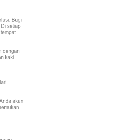
lusi. Bagi
Di setiap
 tempat
un dengan
an kaki.
ari
, Anda akan
menemukan
lannya