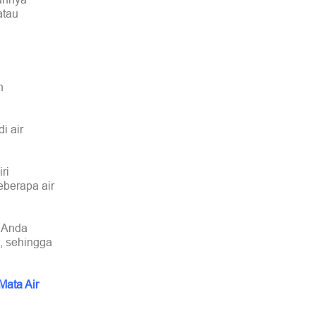
atau
n
i air
ri
berapa air
g Anda
, sehingga
Mata Air