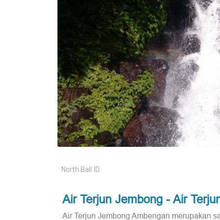
North Bali ID
Air Terjun Jembong - Air Terju
Air Terjun Jembong Ambengan merupakan salah 