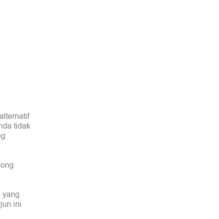
lternatif
nda tidak
ng
bong
g yang
jun ini