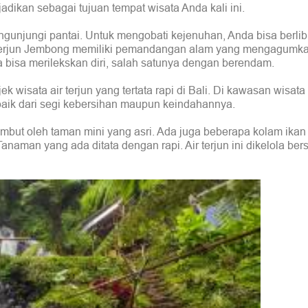
jadikan sebagai tujuan tempat wisata Anda kali ini.
engunjungi pantai. Untuk mengobati kejenuhan, Anda bisa berli
r Terjun Jembong memiliki pemandangan alam yang mengagumka
a bisa merilekskan diri, salah satunya dengan berendam.
ek wisata air terjun yang tertata rapi di Bali. Di kawasan wisata 
baik dari segi kebersihan maupun keindahannya.
sambut oleh taman mini yang asri. Ada juga beberapa kolam ikan
naman yang ada ditata dengan rapi. Air terjun ini dikelola be