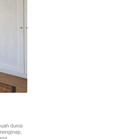
buah dunia
 menginap,
urga