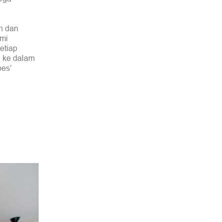
ih dan
ami
etiap
h ke dalam
pes’