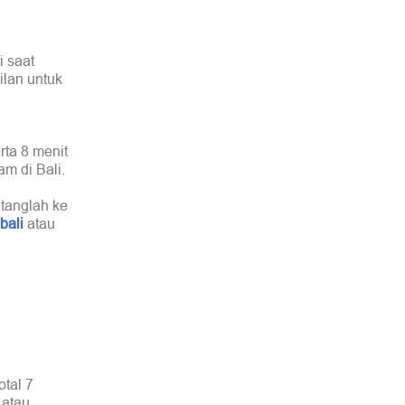
 saat
ilan untuk
rta 8 menit
m di Bali.
atanglah ke
bali
atau
tal 7
 atau