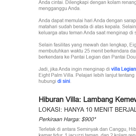
Anda cintai. Dilengkapi dengan kolam renan
mengganggu Anda.
Anda dapat memulai hari Anda dengan sarapa
matahari sudah berada di atas kepala. Selai
keluarga atau teman Anda saat menginap di s
Selain fasilitas yang mewah dan lengkap, Eig
membutuhkan waktu 25 menit berkendara dari 
berkendara ke Pantai Legian dan Pantai Doub
Jadi, jika Anda ingin menginap di
villa Legi
Eight Palm Villa. Pelajari lebih lanjut tent
hubungi
di sini
.
Hiburan Villa: Lambang Kem
LOKASI: HANYA 10 MENIT BERJAL
Perkiraan Harga: $900*
Terletak di antara Seminyak dan Canggu, Hi
kamar tidur, 1 jacuzzi taman, dan 2 kolam re