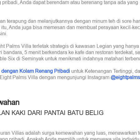
g pribadi, Anda dapat berendam atau berenang tanpa ada yang
n terapung dan melanjutkannya dengan minum teh di sore hari
n itu, Anda juga bisa memesan dan membuat perayaan kecil-kec
ini.
ht Palms Villa terletak strategis di kawasan Legian yang hanya
bandara, 5 menit berkendara ke kafe dan restoran terdekat, se
le Six di Seminyak untuk menikmati indahnya matahari terbena
an dengan Kolam Renang Pribadi
untuk Ketenangan Tertinggi, d
ang Eight Palms Villa dengan mengunjungi Instagram
@eightpalms
ewahan
AN KAKI DARI PANTAI BATU BELIG
buran Villas adalah surga kemewahan yang luas, menawarkan to
nang pribadi. Apakah Anda memilih untuk menyewa vila individu