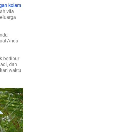
ngan kolam
ah vila
eluarga
Anda
buat Anda
 berlibur
badi, dan
skan waktu