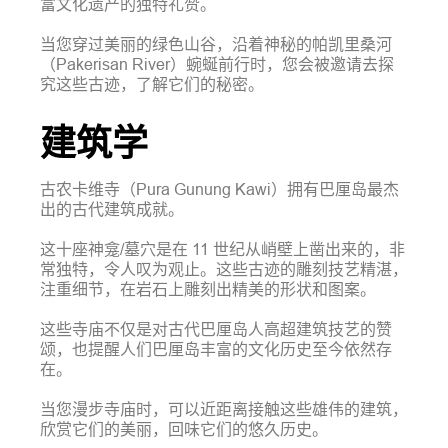
富文化遗产的独特礼赞。
当您穿过美丽的绿色山谷，沿着神秘的帕凯里桑河
（Pakerisan River）蜿蜒前行时，您会被邀请去探
究这些古迹，了解它们的秘密。
建筑学
古农卡维寺（Pura Gunung Kawi）拥有巴厘岛最杰
出的古代建筑成就。
这十座神龛/墓穴是在 11 世纪从峭壁上凿出来的，非
常独特，令人叹为观止。这些古迹的雕刻技艺精湛，
注重细节，在岩石上雕刻出精美的形状和图案。
这些寺庙不仅是对古代巴厘岛人高超建筑技艺的赞
颂，也提醒人们巴厘岛丰富的文化历史至今依然存
在。
当您漫步寺庙时，可以近距离接触这些雄伟的建筑，
欣赏它们的美丽，回味它们的悠久历史。