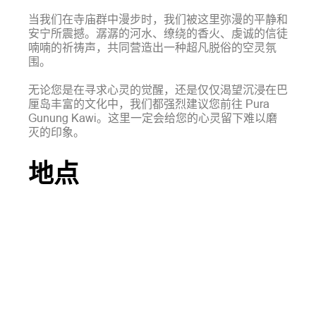
当我们在寺庙群中漫步时，我们被这里弥漫的平静和
安宁所震撼。潺潺的河水、缭绕的香火、虔诚的信徒
喃喃的祈祷声，共同营造出一种超凡脱俗的空灵氛
围。
无论您是在寻求心灵的觉醒，还是仅仅渴望沉浸在巴
厘岛丰富的文化中，我们都强烈建议您前往 Pura
Gunung Kawi。这里一定会给您的心灵留下难以磨
灭的印象。
地点