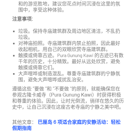
和的游览胜地，建议您花点时间沉浸在这里的氛
围中，享受这种体验。
注意事项:
垃圾。保持寺庙建筑群及周边地区清洁，不乱扔
垃圾。
对神庙拍照。寺庙建筑群内禁止拍照，因此最好
收起相机，用自己的双眼欣赏寺庙建筑群。
触摸或倚靠古迹。Pura Gunung Kawi 的古迹已有数
千年的历史，十分精致。最好从远处欣赏，避免
触摸或倚靠它们。
大声喧哗或制造混乱。尊重寺庙建筑群的宁静氛
围，避免大声喧哗或扰乱治安。
遵循这些 “要做 “和 “不要做 “的原则，就能确保您在
参观古隆卡威寺（Pura Gunung Kawi）时获得积极
和尊重的体验。因此，让时光倒流，徜徉在悠久的历
史中，让自己沉浸在这座古老寺庙的宁静之美中吧。
其他文章：
巴厘岛 6 项适合家庭的安静活动：轻松
假期指南