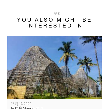
0
YOU ALSO MIGHT BE
INTERESTED IN
12 月 17, 2020
巴厘岛Manggis[...]