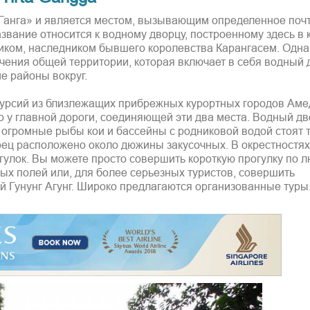
з Ганга» и является местом, вызывающим определенное поч
азвание относится к водному дворцу, построенному здесь в 
тиком, наследником бывшего королевства Карангасем. Одна
чения общей территории, которая включает в себя водный 
е районы вокруг.
курсий из близлежащих прибрежных курортных городов Аме
о у главной дороги, соединяющей эти два места. Водный д
 огромные рыбы кои и бассейны с родниковой водой стоят т
рец расположено около дюжины закусочных. В окрестностях
гулок. Вы можете просто совершить короткую прогулку по 
х полей или, для более серьезных туристов, совершить
 Гунунг Агунг. Широко предлагаются организованные туры