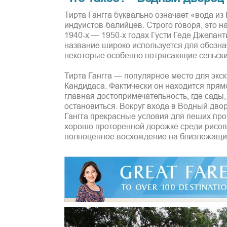
Тирта Гангга буквально означает «вода и
индуистов-балийцев. Строго говоря, это н
1940-х — 1950-х годах Густи Геде Джелан
название широко используется для обозна
некоторые особенно потрясающие сельски
Тирта Гангга — популярное место для экс
Кандидаса. Фактически он находится прям
главная достопримечательность, где сады,
остановиться. Вокруг входа в Водный дво
Гангга прекрасные условия для пеших про
хорошо проторенной дорожке среди рисовы
полноценное восхождение на близлежащий