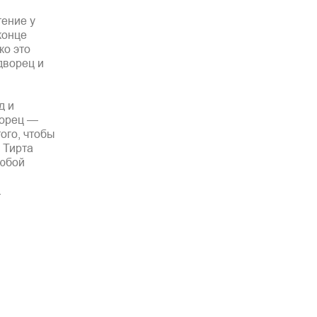
тение у
конце
ко это
дворец и
д и
ворец —
ого, чтобы
 Тирта
любой
.