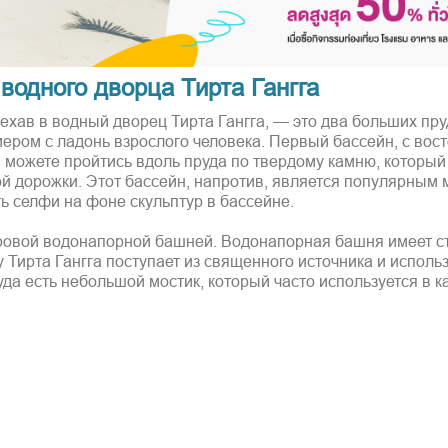
водного дворца Тирта Гангга
ехав в водный дворец Тирта Гангга, — это два больших пру
ром с ладонь взрослого человека. Первый бассейн, с вос
 можете пройтись вдоль пруда по твердому камню, который
й дорожки. Этот бассейн, напротив, является популярным 
 селфи на фоне скульптур в бассейне.
тровой водонапорной башней. Водонапорная башня имеет с
Тирта Гангга поступает из священного источника и использ
да есть небольшой мостик, который часто используется в к