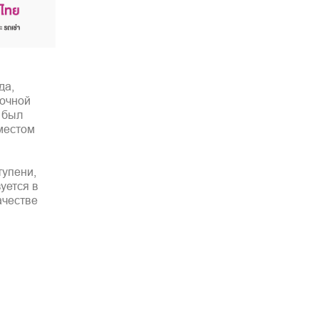
да,
точной
 был
местом
тупени,
уется в
ачестве