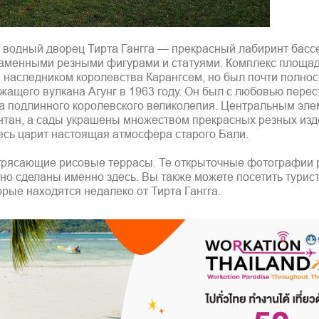
 водный дворец Тирта Гангга — прекрасный лабиринт басс
аменными резными фигурами и статуями. Комплекс площад
м наследником королевства Карангсем, но был почти полно
жащего вулкана Агунг в 1963 году. Он был с любовью перес
ра подлинного королевского великолепия. Центральным эл
тан, а сады украшены множеством прекрасных резных изд
десь царит настоящая атмосфера старого Бали.
потрясающие рисовые террасы. Те открыточные фотографии
чно сделаны именно здесь. Вы также можете посетить турис
рые находятся недалеко от Тирта Гангга.