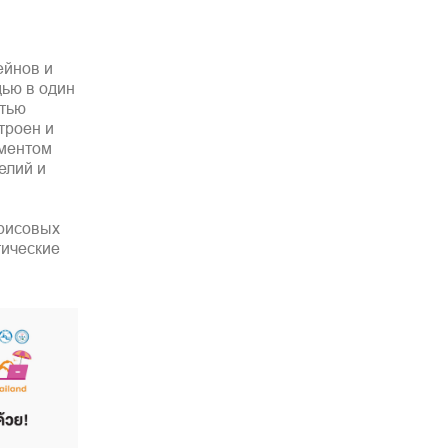
ейнов и
ью в один
стью
троен и
ементом
елий и
 рисовых
тические