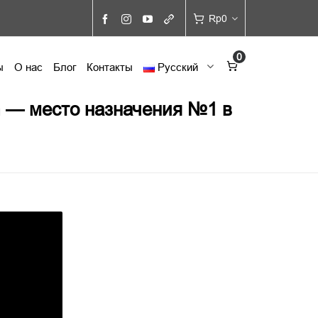
Rp
0
0
ы
О нас
Блог
Контакты
Русский
m — место назначения №1 в