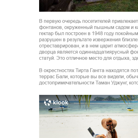
В первую очередь посетителей привлекает
фонтанов, окруженный пышным садом и к
гектар был построен в 1948 году покойны
разрушен в результате извержения близле
отреставрирован, и в нем царит атмосфе
дворца является одиннадцатиярусный фон
статуй. Это отличное место для отдыха, з
В окрестностях Тирта Гангга находятся 
террас Бали, которые вы все видели, обы
достопримечательности Таман Уджунг, кото