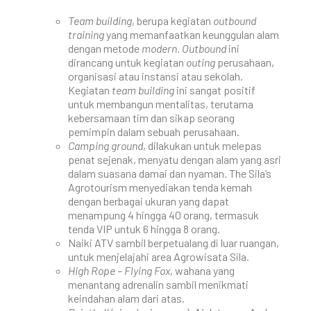
Team building
, berupa kegiatan
outbound
training
yang memanfaatkan keunggulan alam
dengan metode
modern
.
Outbound
ini
dirancang untuk kegiatan
outing
perusahaan,
organisasi atau instansi atau sekolah.
Kegiatan
team building
ini sangat positif
untuk membangun mentalitas, terutama
kebersamaan tim dan sikap seorang
pemimpin dalam sebuah perusahaan.
Camping ground
, dilakukan untuk melepas
penat sejenak, menyatu dengan alam yang asri
dalam suasana damai dan nyaman. The Sila’s
Agrotourism menyediakan tenda kemah
dengan berbagai ukuran yang dapat
menampung 4 hingga 40 orang, termasuk
tenda VIP untuk 6 hingga 8 orang.
Naiki ATV sambil berpetualang di luar ruangan,
untuk menjelajahi area Agrowisata Sila.
High Rope – Flying Fox
, wahana yang
menantang adrenalin sambil menikmati
keindahan alam dari atas.