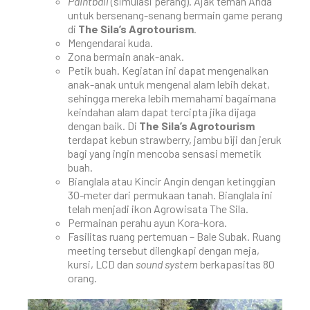
Paintball
(simulasi perang). Ajak teman Anda
untuk bersenang-senang bermain game perang
di
The Sila’s Agrotourism
.
Mengendarai kuda.
Zona bermain anak-anak.
Petik buah. Kegiatan ini dapat mengenalkan
anak-anak untuk mengenal alam lebih dekat,
sehingga mereka lebih memahami bagaimana
keindahan alam dapat tercipta jika dijaga
dengan baik. Di
The Sila’s Agrotourism
terdapat kebun strawberry, jambu biji dan jeruk
bagi yang ingin mencoba sensasi memetik
buah.
Bianglala atau Kincir Angin dengan ketinggian
30-meter dari permukaan tanah. Bianglala ini
telah menjadi ikon Agrowisata The Sila.
Permainan perahu ayun Kora-kora.
Fasilitas ruang pertemuan – Bale Subak. Ruang
meeting tersebut dilengkapi dengan meja,
kursi, LCD dan
sound system
berkapasitas 80
orang.