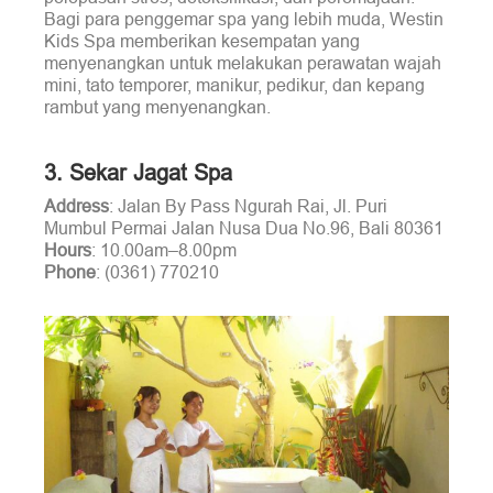
Bagi para penggemar spa yang lebih muda, Westin
Kids Spa memberikan kesempatan yang
menyenangkan untuk melakukan perawatan wajah
mini, tato temporer, manikur, pedikur, dan kepang
rambut yang menyenangkan.
3. Sekar Jagat Spa
Address
: Jalan By Pass Ngurah Rai, Jl. Puri
Mumbul Permai Jalan Nusa Dua No.96, Bali 80361
Hours
: 10.00am–8.00pm
Phone
: (0361) 770210