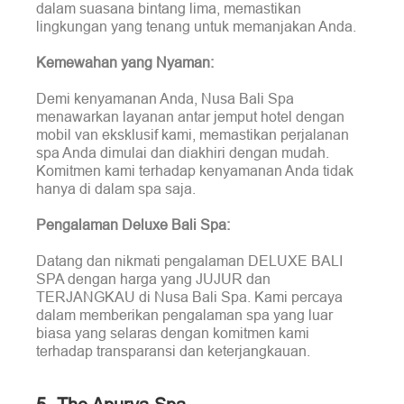
dalam suasana bintang lima, memastikan
lingkungan yang tenang untuk memanjakan Anda.
Kemewahan yang Nyaman:
Demi kenyamanan Anda, Nusa Bali Spa
menawarkan layanan antar jemput hotel dengan
mobil van eksklusif kami, memastikan perjalanan
spa Anda dimulai dan diakhiri dengan mudah.
Komitmen kami terhadap kenyamanan Anda tidak
hanya di dalam spa saja.
Pengalaman Deluxe Bali Spa:
Datang dan nikmati pengalaman DELUXE BALI
SPA dengan harga yang JUJUR dan
TERJANGKAU di Nusa Bali Spa. Kami percaya
dalam memberikan pengalaman spa yang luar
biasa yang selaras dengan komitmen kami
terhadap transparansi dan keterjangkauan.