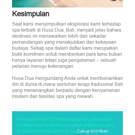
Kesimpulan
Saat kami menyimpulkan eksplorasi kami terhadap
spa terbaik di Nusa Dua, Bali, menjadi jelas bahwa
destinasi ini menawarkan lebih dari sekadar
pemandangan yang menakjubkan dan kekayaan
budaya. Setiap spa dalam daftar kami merupakan
bukti komitmen untuk memberikan para tamu bukan
hanya layanan tetapi juga pengalaman – sebuah
pelarian menuju ketenangan.
Nusa Dua mengundang Anda untuk membenamkan
diri di dunia di mana sentuhan terapi tradisional Bali
yang menenangkan berpadu dengan kenyamanan
modern dari fasilitas spa yang mewah.
Hubungilah kami di WhatsApp untuk penawaran
eksklusif dan harga khusus untuk paket spa yang
dirancang khusus untuk Anda
. Cukup kirimkan