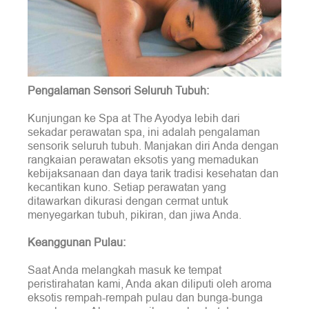
Pengalaman Sensori Seluruh Tubuh:
Kunjungan ke Spa at The Ayodya lebih dari
sekadar perawatan spa, ini adalah pengalaman
sensorik seluruh tubuh. Manjakan diri Anda dengan
rangkaian perawatan eksotis yang memadukan
kebijaksanaan dan daya tarik tradisi kesehatan dan
kecantikan kuno. Setiap perawatan yang
ditawarkan dikurasi dengan cermat untuk
menyegarkan tubuh, pikiran, dan jiwa Anda.
Keanggunan Pulau:
Saat Anda melangkah masuk ke tempat
peristirahatan kami, Anda akan diliputi oleh aroma
eksotis rempah-rempah pulau dan bunga-bunga