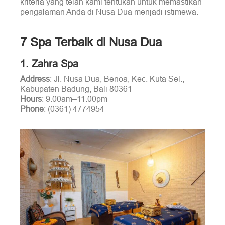
kriteria yang telah kami tentukan untuk memastikan
pengalaman Anda di Nusa Dua menjadi istimewa.
7 Spa Terbaik di Nusa Dua
1. Zahra Spa
Address
: Jl. Nusa Dua, Benoa, Kec. Kuta Sel.,
Kabupaten Badung, Bali 80361
Hours
: 9.00am–11.00pm
Phone
: (0361) 4774954