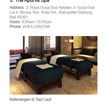
5. The Apurva Spa
Address
: Jl. Raya Nusa Dua Selatan Jl. Nusa Dua
Lot 4, Benoa, Kec. Kuta Sel., Kabupaten Badung,
Bali 80361
Hours
: 9.00am–10.00pm
Phone
: (0361) 2092288
Ketenangan di Tepi Laut: