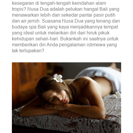
kesegaran di tengah-tengah keindahan alam
tropis? Nusa Dua adalah pelukan hangat Bali yang
menawarkan lebih dari sekedar pantai pasir putih
dan air jernih. Suasana Nusa Dua yang tenang dan
budaya spa Bali yang kaya menjadikannya tempat
yang ideal untuk melarikan diri dari hiruk pikuk
kehidupan sehari-hari. Bukankah ini saatnya untuk
memberikan diri Anda pengalaman istimewa yang
tak terlupakan?