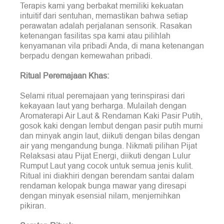
Terapis kami yang berbakat memiliki kekuatan
intuitif dari sentuhan, memastikan bahwa setiap
perawatan adalah perjalanan sensorik. Rasakan
ketenangan fasilitas spa kami atau pilihlah
kenyamanan vila pribadi Anda, di mana ketenangan
berpadu dengan kemewahan pribadi.
Ritual Peremajaan Khas:
Selami ritual peremajaan yang terinspirasi dari
kekayaan laut yang berharga. Mulailah dengan
Aromaterapi Air Laut & Rendaman Kaki Pasir Putih,
gosok kaki dengan lembut dengan pasir putih murni
dan minyak angin laut, diikuti dengan bilas dengan
air yang mengandung bunga. Nikmati pilihan Pijat
Relaksasi atau Pijat Energi, diikuti dengan Lulur
Rumput Laut yang cocok untuk semua jenis kulit.
Ritual ini diakhiri dengan berendam santai dalam
rendaman kelopak bunga mawar yang diresapi
dengan minyak esensial nilam, menjernihkan
pikiran.