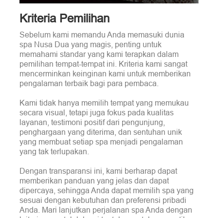
Kriteria Pemilihan
Sebelum kami memandu Anda memasuki dunia
spa Nusa Dua yang magis, penting untuk
memahami standar yang kami terapkan dalam
pemilihan tempat-tempat ini. Kriteria kami sangat
mencerminkan keinginan kami untuk memberikan
pengalaman terbaik bagi para pembaca.
Kami tidak hanya memilih tempat yang memukau
secara visual, tetapi juga fokus pada kualitas
layanan, testimoni positif dari pengunjung,
penghargaan yang diterima, dan sentuhan unik
yang membuat setiap spa menjadi pengalaman
yang tak terlupakan.
Dengan transparansi ini, kami berharap dapat
memberikan panduan yang jelas dan dapat
dipercaya, sehingga Anda dapat memilih spa yang
sesuai dengan kebutuhan dan preferensi pribadi
Anda. Mari lanjutkan perjalanan spa Anda dengan