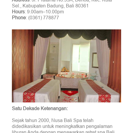
Sel., Kabupaten Badung, Bali 80361
Hours
: 9.00am–10.00pm
Phone
: (0361) 778877
Satu Dekade Ketenangan:
Sejak tahun 2000, Nusa Bali Spa telah
didedikasikan untuk meningkatkan pengalaman
liburan Anda dengan menawarkan retret spa Bali