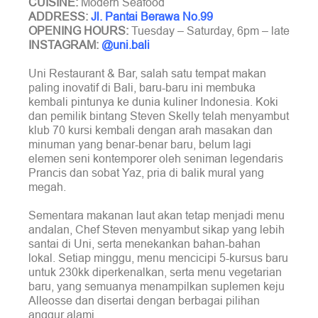
CUISINE:
Modern Seafood
ADDRESS:
Jl. Pantai Berawa No.99
OPENING HOURS:
Tuesday – Saturday, 6pm – late
INSTAGRAM:
@uni.bali
Uni Restaurant & Bar, salah satu tempat makan
paling inovatif di Bali, baru-baru ini membuka
kembali pintunya ke dunia kuliner Indonesia. Koki
dan pemilik bintang Steven Skelly telah menyambut
klub 70 kursi kembali dengan arah masakan dan
minuman yang benar-benar baru, belum lagi
elemen seni kontemporer oleh seniman legendaris
Prancis dan sobat Yaz, pria di balik mural yang
megah.
Sementara makanan laut akan tetap menjadi menu
andalan, Chef Steven menyambut sikap yang lebih
santai di Uni, serta menekankan bahan-bahan
lokal. Setiap minggu, menu mencicipi 5-kursus baru
untuk 230kk diperkenalkan, serta menu vegetarian
baru, yang semuanya menampilkan suplemen keju
Alleosse dan disertai dengan berbagai pilihan
anggur alami.