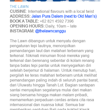
THE LAWN
CUISINE
: International flavours with a local twist
ADDRESS:
Jalan Pura Dalem (next to Old Man’s)
BOOK A TABLE:
+62 821 4592 7396
OPENING HOURS:
Daily, 10am – late
INSTAGRAM:
@thelawncanggu
The Lawn dibangun untuk menyatu dengan
pengaturan tepi lautnya, menonjolkan
pemandangan laut dan matahari terbenam yang
terkenal. Nikmati minuman frosé mereka yang
terkenal dan berenang sebentar di kolam renang
tanpa batas tepi pantai untuk menyegarkan diri
setelah berjemur di halaman. Untuk menutup hari,
pergilah ke teras matahari terbenam untuk melihat
pemandangan paling indah di seluruh pantai barat,
dari Uluwatu hingga Tanah Lot. Bagian santapan
santai menyajikan segalanya mulai dari makan
siang bersama hingga makan malam pribadi,
memamerkan perpaduan cerdas antara cita rasa
internasional dan nuansa lokal. Semua bar
memberikan sentuhan Bali pada koktail klasik