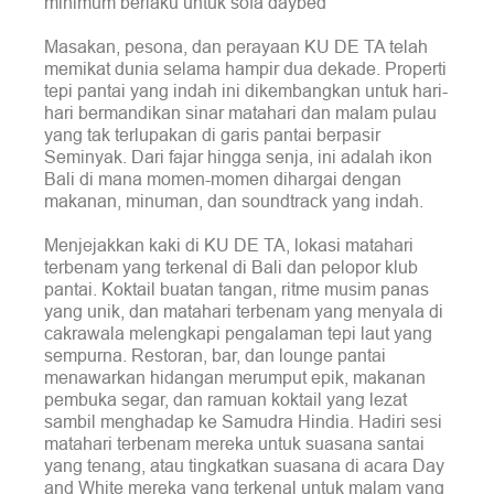
minimum berlaku untuk sofa daybed
Masakan, pesona, dan perayaan KU DE TA telah
memikat dunia selama hampir dua dekade. Properti
tepi pantai yang indah ini dikembangkan untuk hari-
hari bermandikan sinar matahari dan malam pulau
yang tak terlupakan di garis pantai berpasir
Seminyak. Dari fajar hingga senja, ini adalah ikon
Bali di mana momen-momen dihargai dengan
makanan, minuman, dan soundtrack yang indah.
Menjejakkan kaki di KU DE TA, lokasi matahari
terbenam yang terkenal di Bali dan pelopor klub
pantai. Koktail buatan tangan, ritme musim panas
yang unik, dan matahari terbenam yang menyala di
cakrawala melengkapi pengalaman tepi laut yang
sempurna. Restoran, bar, dan lounge pantai
menawarkan hidangan merumput epik, makanan
pembuka segar, dan ramuan koktail yang lezat
sambil menghadap ke Samudra Hindia. Hadiri sesi
matahari terbenam mereka untuk suasana santai
yang tenang, atau tingkatkan suasana di acara Day
and White mereka yang terkenal untuk malam yang