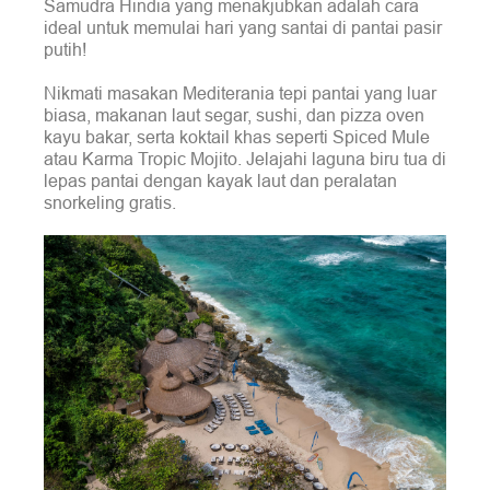
Samudra Hindia yang menakjubkan adalah cara
ideal untuk memulai hari yang santai di pantai pasir
putih!
Nikmati masakan Mediterania tepi pantai yang luar
biasa, makanan laut segar, sushi, dan pizza oven
kayu bakar, serta koktail khas seperti Spiced Mule
atau Karma Tropic Mojito. Jelajahi laguna biru tua di
lepas pantai dengan kayak laut dan peralatan
snorkeling gratis.