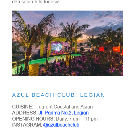
dari seluruh Indonesia.
AZUL
BEACH CLUB, LEGIAN
CUISINE:
Fragrant Coastal and Asian
ADDRESS:
Jl. Padma No.2,
Legian
OPENING HOURS:
Daily, 7 am – 11 pm
INSTAGRAM:
@azulbeachclub