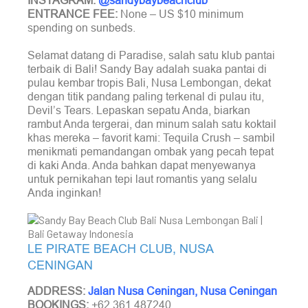
INSTAGRAM:
@sandybaybeachclub
ENTRANCE FEE:
None – US $10 minimum
spending on sunbeds.
Selamat datang di Paradise, salah satu klub pantai
terbaik di Bali! Sandy Bay adalah suaka pantai di
pulau kembar tropis Bali, Nusa Lembongan, dekat
dengan titik pandang paling terkenal di pulau itu,
Devil’s Tears. Lepaskan sepatu Anda, biarkan
rambut Anda tergerai, dan minum salah satu koktail
khas mereka – favorit kami: Tequila Crush – sambil
menikmati pemandangan ombak yang pecah tepat
di kaki Anda. Anda bahkan dapat menyewanya
untuk pernikahan tepi laut romantis yang selalu
Anda inginkan!
LE PIRATE BEACH CLUB, NUSA
CENINGAN
ADDRESS:
Jalan Nusa Ceningan, Nusa Ceningan
BOOKINGS:
+62 361 487240