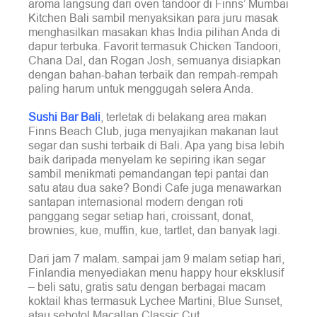
aroma langsung dari oven tandoor di Finns’ Mumbai
Kitchen Bali sambil menyaksikan para juru masak
menghasilkan masakan khas India pilihan Anda di
dapur terbuka. Favorit termasuk Chicken Tandoori,
Chana Dal, dan Rogan Josh, semuanya disiapkan
dengan bahan-bahan terbaik dan rempah-rempah
paling harum untuk menggugah selera Anda.
Sushi Bar Bali
, terletak di belakang area makan
Finns Beach Club, juga menyajikan makanan laut
segar dan sushi terbaik di Bali. Apa yang bisa lebih
baik daripada menyelam ke sepiring ikan segar
sambil menikmati pemandangan tepi pantai dan
satu atau dua sake? Bondi Cafe juga menawarkan
santapan internasional modern dengan roti
panggang segar setiap hari, croissant, donat,
brownies, kue, muffin, kue, tartlet, dan banyak lagi.
Dari jam 7 malam. sampai jam 9 malam setiap hari,
Finlandia menyediakan menu happy hour eksklusif
– beli satu, gratis satu dengan berbagai macam
koktail khas termasuk Lychee Martini, Blue Sunset,
atau sebotol Macallan Classic Cut.