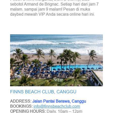
sebotol Armand de Brignac. Setiap hari dari jam 7
malam. sampai jam 9 malam! Pesan di muka
daybed mewah VIP Anda secara online hari ini.
FINNS BEACH CLUB, CANGGU
ADDRESS:
Jalan Pantai Berawa, Canggu
BOOKINGS:
info@finnsbeachclub.com
OPENING HOURS:
Daily, 10am – 12pm